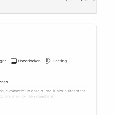
ger
Handdoeken
Heating
sonen
s je vakantie? In onze ruime Junior suites staat
igers is er nog een slaapbank.
r
et