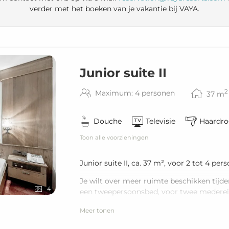
verder met het boeken van je vakantie bij VAYA.
Junior suite II
2
Maximum: 4 personen
37
m
Douche
Televisie
Haardro
Toon alle voorzieningen
Junior suite II, ca. 37 m², voor 2 tot 4 per
Je wilt over meer ruimte beschikken tijden
4
een tweepersoonsbed, voor twee medereiz
Uitrusting: flatscreen tv, telefoon, miniba
Meer tonen
Badkamer: douche, toilet, föhn; apart toil