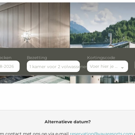
ecken
Bezetting
Kortingscode
Voer hier je kortingscode in
1 kamer
voor
2 volwassenen
r available offers!
Alternatieve datum?
eem contact met ons op via e-mail
reservation@vayaresorts.com