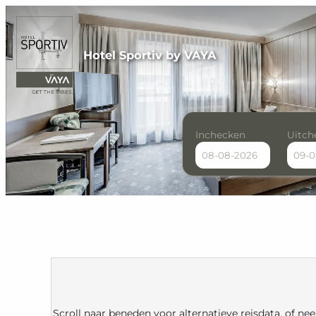
Hotel Sportiv by VAYA
Inchecken
Uitch
Hotel Sportiv by VAYA - Ou
Scroll naar beneden voor alternatieve reisdata, of n