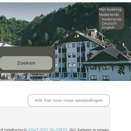
Mijn boeking
Nederlands
Nederlands
Deutsch
English
Zoeken
Klik hier voor meer aanbiedingen
of telefonisch
0043 5012 56 01870
. Wij helpen je graag